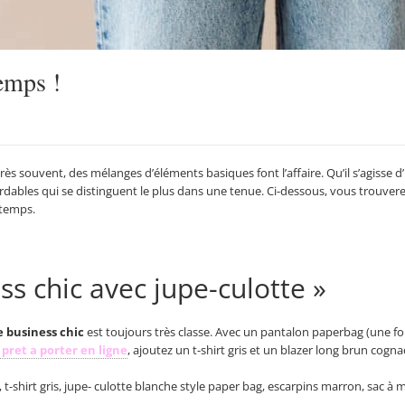
emps !
 très souvent, des mélanges d’éléments basiques font l’affaire. Qu’il s’agisse
dables qui se distinguent le plus dans une tenue. Ci-dessous, vous trouver
ntemps.
ss chic avec jupe-culotte »
 business chic
est toujours très classe. Avec un pantalon paperbag (une f
pret a porter en ligne
, ajoutez un t-shirt gris et un blazer long brun cogna
 t-shirt gris, jupe- culotte blanche style paper bag, escarpins marron, sac à