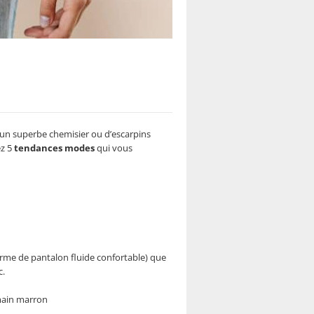
 d’un superbe chemisier ou d’escarpins
ez 5
tendances modes
qui vous
orme de pantalon fluide confortable) que
c.
 main marron