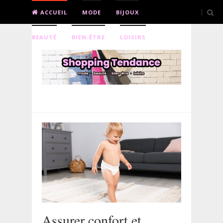
ACCUEIL
MODE
BIJOUX
BEAUTÉ
BIEN-ÊTRE
LOISIRS
Assurer confort et