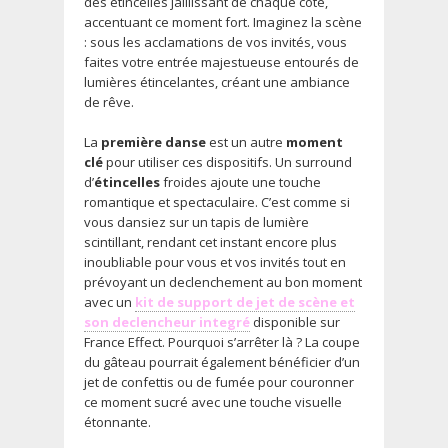
des étincelles jaillissant de chaque côté,
accentuant ce moment fort. Imaginez la scène
: sous les acclamations de vos invités, vous
faites votre entrée majestueuse entourés de
lumières étincelantes, créant une ambiance
de rêve.
La
première danse
est un autre
moment
clé
pour utiliser ces dispositifs. Un surround
d’
étincelles
froides ajoute une touche
romantique et spectaculaire. C’est comme si
vous dansiez sur un tapis de lumière
scintillant, rendant cet instant encore plus
inoubliable pour vous et vos invités tout en
prévoyant un declenchement au bon moment
avec un
kit de support de jet de scène et
son declencheur integré
disponible sur
France Effect. Pourquoi s’arrêter là ? La coupe
du gâteau pourrait également bénéficier d’un
jet de confettis ou de fumée pour couronner
ce moment sucré avec une touche visuelle
étonnante.