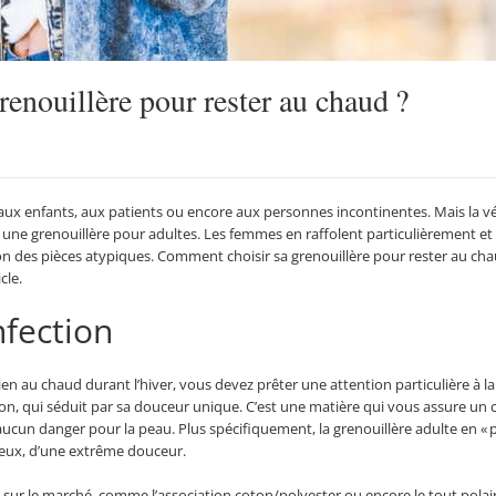
enouillère pour rester au chaud ?
ux enfants, aux patients ou encore aux personnes incontinentes. Mais la véri
t une grenouillère pour adultes. Les femmes en raffolent particulièrement e
ion des pièces atypiques. Comment choisir sa grenouillère pour rester au cha
cle.
nfection
n au chaud durant l’hiver, vous devez prêter une attention particulière à la 
n, qui séduit par sa douceur unique. C’est une matière qui vous assure un c
ucun danger pour la peau. Plus spécifiquement, la grenouillère adulte en « pil
heux, d’une extrême douceur.
ives sur le marché, comme l’association coton/polyester ou encore le tout pola