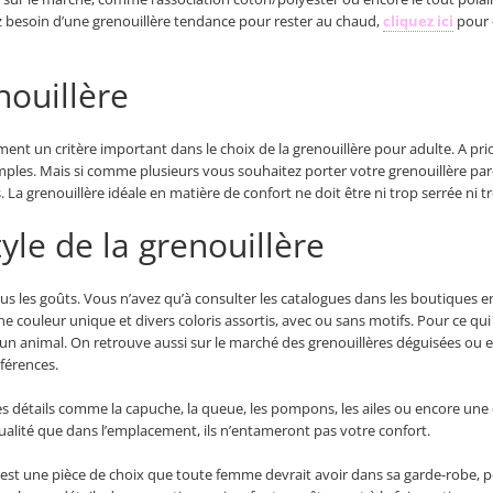
vez besoin d’une grenouillère tendance pour rester au chaud,
cliquez ici
pour c
enouillère
lement un critère important dans le choix de la grenouillère pour adulte. A pr
mples. Mais si comme plusieurs vous souhaitez porter votre grenouillère par
 La grenouillère idéale en matière de confort ne doit être ni trop serrée ni 
tyle de la grenouillère
ous les goûts. Vous n’avez qu’à consulter les catalogues dans les boutiques en
ouleur unique et divers coloris assortis, avec ou sans motifs. Pour ce qui c
 animal. On retrouve aussi sur le marché des grenouillères déguisées ou e
férences.
s détails comme la capuche, la queue, les pompons, les ailes ou encore une cr
ualité que dans l’emplacement, ils n’entameront pas votre confort.
est une pièce de choix que toute femme devrait avoir dans sa garde-robe, p