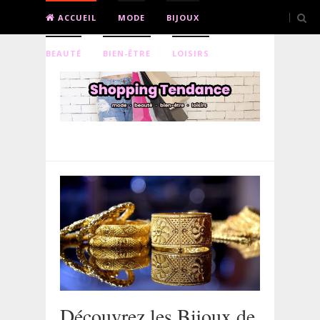
ACCUEIL
MODE
BIJOUX
BEAUTÉ
BIEN-ÊTRE
LOISIRS
Découvrez les Bijoux de