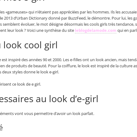
r des «gameuses» qui n’étaient pas appréciées par les hommes. Ils les accusaie
n de 2013 d’Urban Dictionary donné par BuzzFeed, le démontre. Pour lui, les 
s semblent évoluer, le mot désigne désormais les cools girls très tendance, se
vient leur look ? Voici une synthèse du site
leblogdelamode.com
qui en parl
look cool girl
 est inspiré des années 90 et 2000. Les e-filles ont un look ancien, mais tend
de produits de beauté. Pour la coiffure, le look est inspiré de la culture a
deux styles donne le look e-girl.
isent ce look de e girl.
ssaires au look d’e-girl
éléments vont vous permettre d’avoir un look parfait.
é