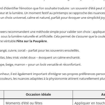
d’identifier l’émotion que l’on souhaite traduire : un souvenir d’été peut
haleur et la lumière. Un moment festif au printemps se rapproche des nuances
 un choix universel, calme et naturel, parfait pour évoquer une simplicité j
heers recommandent une méthode simple pour valider son choix : appliquer 
 sous la lumière naturelle et artificielle. Cela permet de s’assurer que la cou
ne véritable
Fête sur la Paupière
.
angé, cuivre, corail – parfait pour les souvenirs ensoleillés.
 lilas, bleu irisé, violet doux – évoquent un calme enchanté.
upe, beige, marron – pour un look versatile et réconfortant.
heur, il est également important d’intégrer ses propres préférences personnel
couleurs, les nuances adaptées à la physionomie attirent naturellement plus 
Occasion idéale
As
Moments d’été ou fêtes
Appliquer en touche