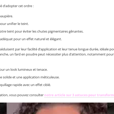
lé d’adopter cet ordre :
paupière.
ur unifier le teint.
otre teint pour éviter les chutes pigmentaires gênantes.
adéquat pour un effet naturel et élégant.
éduisent par leur facilité d’application et leur tenue longue durée, idéale p
anche, un fard en poudre peut nécessiter plus d’attention, notamment pour év
pour un look lumineux et tenace.
e solide et une application méticuleuse.
uillage rapide avec un effet ciblé.
cation, vous pouvez consulter
notre article sur 3 astuces pour transfor