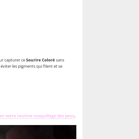
our capturer ce
Sourire Coloré
sans
iter les pigments qui filent et se
mer votre routine maquillage des yeux
.