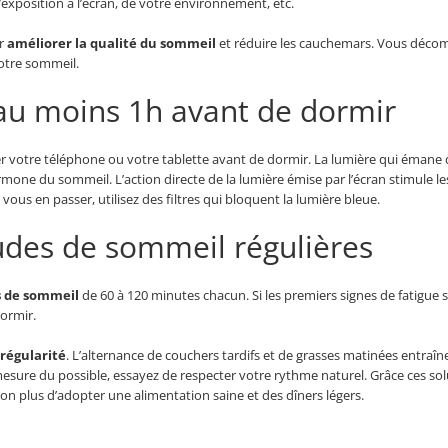
d’exposition à l’écran, de votre environnement, etc.
ur
améliorer la qualité du sommeil
et réduire les cauchemars. Vous décom
votre sommeil.
 au moins 1h avant de dormir
r votre téléphone ou votre tablette avant de dormir. La lumière qui émane d
hormone du sommeil. L’action directe de la lumière émise par l’écran stimule l
vous en passer, utilisez des filtres qui bloquent la lumière bleue.
udes de sommeil régulières
es de sommeil
de 60 à 120 minutes chacun. Si les premiers signes de fatigue so
dormir.
 régularité
. L’alternance de couchers tardifs et de grasses matinées entraî
 mesure du possible, essayez de respecter votre rythme naturel. Grâce ces so
n plus d’adopter une alimentation saine et des dîners légers.