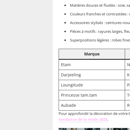
Matières douces et fluides : soie, s
Couleurs franches et contrastées : r
Accessoires stylisés : ceintures nou
Pièces à motifs : rayures larges, 
Superpositions légères : robes fin
Marque
Etam
N
Darjeeling
K
Loungitude
P
Princesse tam.tam
T
Aubade
R
Pour approfondir la décoration de votre l
tendance de la mode 2025
.