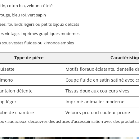
atin, coton bio, velours côtelé
ouge, bleu roi, vert sapin
ées, foulards légers ou petits bijoux délicats
fleurs vintage, imprimés graphiques modernes
es sous vestes fluides ou kimonos amples
Type de pièce
Caractéristi
uisette
Motifs floraux éclatants, dentelle d
imono
Coupe fluide en satin satiné avec c
antalon détente
Tissus doux aux couleurs vives
op léger
Imprimé animalier moderne
obe de chambre
Velours profond couleur prune
ook audacieux, découvrez des astuces d’accessoirisation avec des produits a