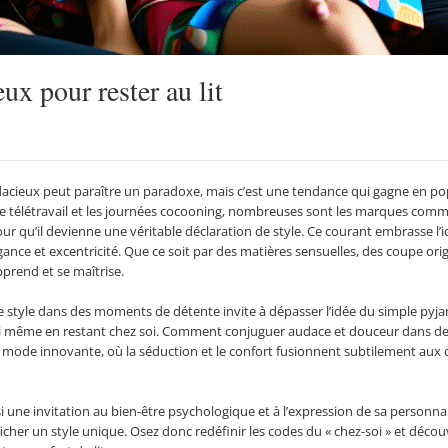
ux pour rester au lit
audacieux peut paraître un paradoxe, mais c’est une tendance qui gagne en pop
 le télétravail et les journées cocooning, nombreuses sont les marques com
our qu’il devienne une véritable déclaration de style. Ce courant embrasse l’
ance et excentricité. Que ce soit par des matières sensuelles, des coupe ori
pprend et se maîtrise.
e style dans des moments de détente invite à dépasser l’idée du simple pyjam
 soi même en restant chez soi. Comment conjuguer audace et douceur dans d
e mode innovante, où la séduction et le confort fusionnent subtilement aux
i une invitation au bien-être psychologique et à l’expression de sa personnal
fficher un style unique. Osez donc redéfinir les codes du « chez-soi » et déc