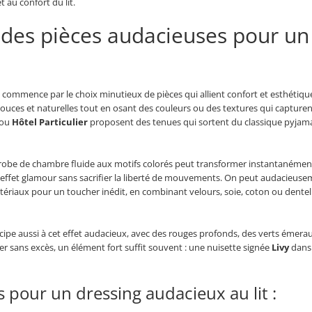
 au confort du lit.
des pièces audacieuses pour un 
 commence par le choix minutieux de pièces qui allient confort et esthétique f
douces et naturelles tout en osant des couleurs ou des textures qui capturent
ou
Hôtel Particulier
proposent des tenues qui sortent du classique pyjama
robe de chambre fluide aux motifs colorés peut transformer instantanémen
 effet glamour sans sacrifier la liberté de mouvements. On peut audacieuse
tériaux pour un toucher inédit, en combinant velours, soie, coton ou dentel
cipe aussi à cet effet audacieux, avec des rouges profonds, des verts émerau
er sans excès, un élément fort suffit souvent : une nuisette signée
Livy
dans 
s pour un dressing audacieux au lit :