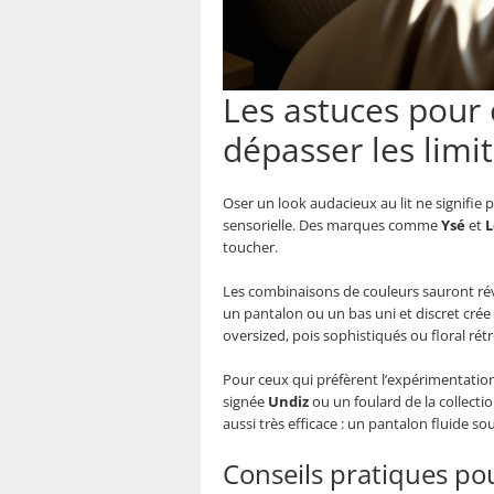
Les astuces pour 
dépasser les limi
Oser un look audacieux au lit ne signifie 
sensorielle. Des marques comme
Ysé
et
L
toucher.
Les combinaisons de couleurs sauront réve
un pantalon ou un bas uni et discret crée 
oversized, pois sophistiqués ou floral rétr
Pour ceux qui préfèrent l’expérimentatio
signée
Undiz
ou un foulard de la collecti
aussi très efficace : un pantalon fluide s
Conseils pratiques pour