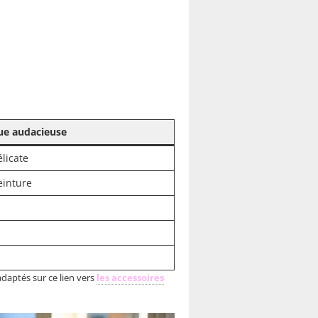
que audacieuse
élicate
einture
daptés sur ce lien vers
les accessoires