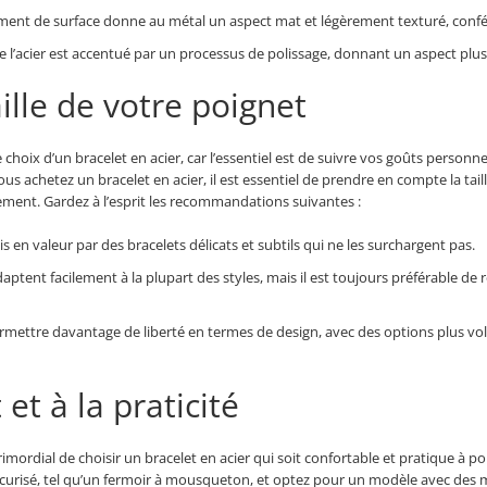
ment de surface donne au métal un aspect mat et légèrement texturé, confér
de l’acier est accentué par un processus de polissage, donnant un aspect plus
aille de votre poignet
de choix d’un bracelet en acier, car l’essentiel est de suivre vos goûts person
s achetez un bracelet en acier, il est essentiel de prendre en compte la taill
ement. Gardez à l’esprit les recommandations suivantes :
 en valeur par des bracelets délicats et subtils qui ne les surchargent pas.
aptent facilement à la plupart des styles, mais il est toujours préférable de 
mettre davantage de liberté en termes de design, avec des options plus vo
et à la praticité
primordial de choisir un bracelet en acier qui soit confortable et pratique à 
curisé, tel qu’un fermoir à mousqueton, et optez pour un modèle avec des