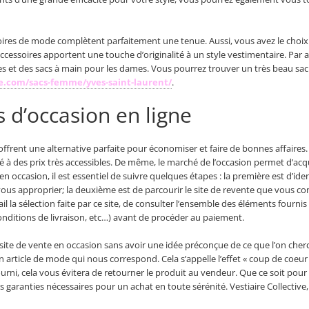
soires de mode complètent parfaitement une tenue. Aussi, vous avez le choix
ccessoires apportent une touche d’originalité à un style vestimentaire. Par a
s et des sacs à main pour les dames. Vous pourrez trouver un très beau sa
ive.com/sacs-femme/yves-saint-laurent/
.
s d’occasion en ligne
frent une alternative parfaite pour économiser et faire de bonnes affaires. E
té à des prix très accessibles. De même, le marché de l’occasion permet d’acq
al en occasion, il est essentiel de suivre quelques étapes : la première est d’i
ous approprier; la deuxième est de parcourir le site de revente que vous con
il la sélection faite par ce site, de consulter l’ensemble des éléments fournis 
conditions de livraison, etc…) avant de procéder au paiement.
 site de vente en occasion sans avoir une idée préconçue de ce que l’on cherc
 un article de mode qui nous correspond. Cela s’appelle l’effet « coup de coeu
if fourni, cela vous évitera de retourner le produit au vendeur. Que ce soit pou
les garanties nécessaires pour un achat en toute sérénité. Vestiaire Collective,