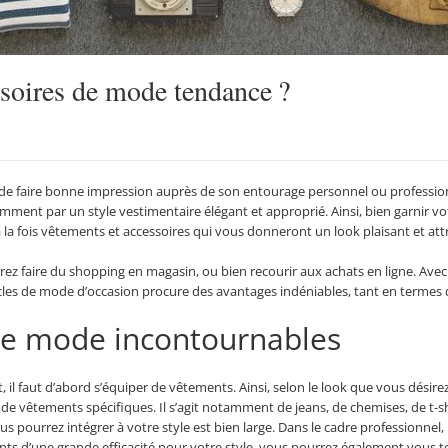
soires de mode tendance ?
t de faire bonne impression auprès de son entourage personnel ou professionne
ent par un style vestimentaire élégant et approprié. Ainsi, bien garnir vo
à la fois vêtements et accessoires qui vous donneront un look plaisant et att
ez faire du shopping en magasin, ou bien recourir aux achats en ligne. Avec
rticles de mode d’occasion procure des avantages indéniables, tant en termes 
de mode incontournables
 il faut d’abord s’équiper de vêtements. Ainsi, selon le look que vous désir
e vêtements spécifiques. Il s’agit notamment de jeans, de chemises, de t-sh
s pourrez intégrer à votre style est bien large. Dans le cadre professionnel,
ents d’une grande efficacité pour votre style, vous pourrez également vous