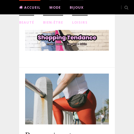
ACCUEIL
MODE
BIJOUX
BEAUTÉ
BIEN-ÊTRE
LOISIRS