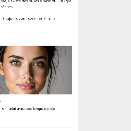
me, il existe des huiles à base du CBD qui
x sèches.
our toujours vous sentir en forme.
É
 son teint avec une lampe éteinte