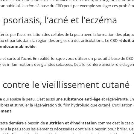
cannabidiol, la crème à base du CBD peut par exemple soulager ces problèm
psoriasis, l’acné et l’eczéma
ctérise par l’accumulation des cellules de la peau avec la formation des plaq
au et parfois dans la région des ongles ou des articulations. Le CBD
réduit a
endocannabinoïde
.
ma et surtout l’acné. En réalité, lorsque vous utilisez un produit à base de CB
e les inflammations des glandes sébacées. Cela lui confère ainsi le rôle d’a
 contre le vieillissement cutané
e
qui apaise la peau. C’est aussi une
substance anti-âge
et régénérante. En 
 libres et stimuler la régénération du film hydrolipidique cutané. L’utilisatio
sement
.
 cette dernière a besoin de
nutrition et d’hydratation
comme c’est le cas p
ter à la peau tous les éléments nécessaires dont elle a besoin pour briller. C