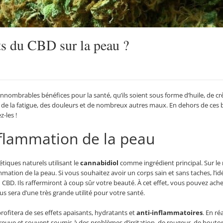
its du CBD sur la peau ?
nombrables bénéfices pour la santé, qu’ils soient sous forme d’huile, de crè
, de la fatigue, des douleurs et de nombreux autres maux. En dehors de ces bi
z-les !
nflammation de la peau
étiques naturels utilisant le
cannabidiol
comme ingrédient principal. Sur le 
ation de la peau. Si vous souhaitez avoir un corps sain et sans taches, l’idé
 CBD. Ils raffermiront à coup sûr votre beauté. À cet effet, vous pouvez a
us sera d’une très grande utilité pour votre santé.
rofitera de ses effets apaisants, hydratants et
anti-inflammatoires
. En ré
’épreuve et souvent soumis à des problèmes d’irritation, de rougeur, de boutons