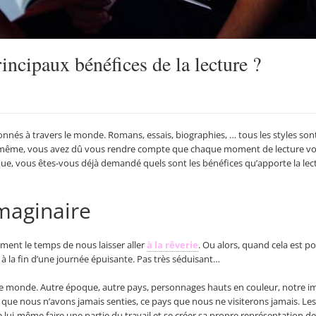
incipaux bénéfices de la lecture ?
nés à travers le monde. Romans, essais, biographies, … tous les styles so
-même, vous avez dû vous rendre compte que chaque moment de lecture vou
ique, vous êtes-vous déjà demandé quels sont les bénéfices qu’apporte la lec
imaginaire
ment le temps de nous laisser aller
à la rêverie
. Ou alors, quand cela est po
u à la fin d’une journée épuisante. Pas très séduisant…
utre monde. Autre époque, autre pays, personnages hauts en couleur, notre i
ue nous n’avons jamais senties, ce pays que nous ne visiterons jamais. Les 
e lui-même faire une partie du travail et se créer sa propre représentation de