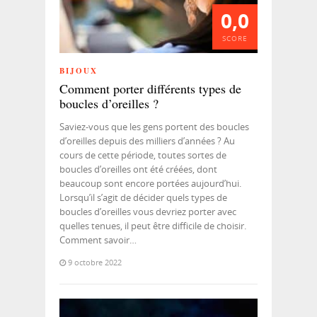
0,0
SCORE
BIJOUX
Comment porter différents types de
boucles d’oreilles ?
Saviez-vous que les gens portent des boucles
d’oreilles depuis des milliers d’années ? Au
cours de cette période, toutes sortes de
boucles d’oreilles ont été créées, dont
beaucoup sont encore portées aujourd’hui.
Lorsqu’il s’agit de décider quels types de
boucles d’oreilles vous devriez porter avec
quelles tenues, il peut être difficile de choisir.
Comment savoir…
9 octobre 2022