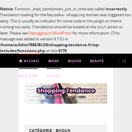
Notice
: Function _load_textdomain_just_in_time was called
incorrectly
.
Translation loading for the
domain was triggered too
bazooka-shopping
early. This is usually an indicator for some code in the plugin or theme
running too early. Translations should be loaded at the
action or
init
later. Please see
Debugging in WordPress
for more information. (This
message was added in version 6.7.0.) in
/home/sc3vltw7688/BLOG/shopping-tendance.fr/wp-
includes/functions.php
on line
6170
ACCUEIL
MODE
BIJOUX
BEAUTÉ
BIEN-ÊTRE
LOISIRS
CATÉGORIE :
BIJOUX