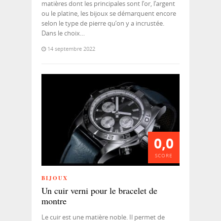
matières dont les principales sont l’or, l’argent
ou le platine, les bijoux se démarquent encore
selon le type de pierre qu’on y a incrustée.
Dans le choix…
14 septembre 2022
0,0
SCORE
BIJOUX
Un cuir verni pour le bracelet de
montre
Le cuir est une matière noble. Il permet de