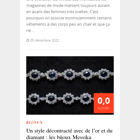
magazines de mode mettent toujours autant
en avant des femmes très sveltes. C’est
pourquoi on associe inconsciemment certains
vêtements à des corps peu en chair et que ça
ne…
20 décembre 2022
0,0
SCORE
BIJOUX
Un style décontracté avec de l’or et du
diamant : les bijoux Messika