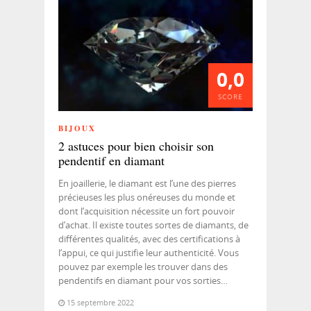
0,0
SCORE
BIJOUX
2 astuces pour bien choisir son
pendentif en diamant
En joaillerie, le diamant est l’une des pierres
précieuses les plus onéreuses du monde et
dont l’acquisition nécessite un fort pouvoir
d’achat. Il existe toutes sortes de diamants, de
différentes qualités, avec des certifications à
l’appui, ce qui justifie leur authenticité. Vous
pouvez par exemple les trouver dans des
pendentifs en diamant pour vos sorties…
15 septembre 2022