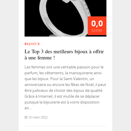
0,0
SCORE
BIJOUX
Le Top 3 des meilleurs bijoux à offrir
à une femme !
Les femmes ont une véritable passion pour le
parfum, les vêtements, la maroquinerie ainsi
que les bijoux. Pour la Saint-Valentin, un
anniversaire ou encore les fêtes de Noël, il peut
être judicieux de choisir des bijoux de qualité.
Grâce à Internet, il est inutile de se déplacer
puisque la bijouterie est à votre disposition
en…
18 mars 2022