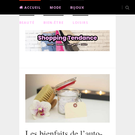
ACCUEIL
MODE
BIJOUX
BEAUTÉ
BIEN-ÊTRE
LOISIRS
Les bienfaits de l’auto-