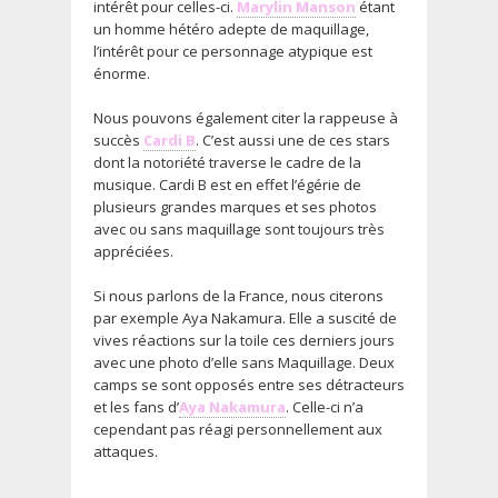
intérêt pour celles-ci.
Marylin Manson
étant
un homme hétéro adepte de maquillage,
l’intérêt pour ce personnage atypique est
énorme.
Nous pouvons également citer la rappeuse à
succès
Cardi B
. C’est aussi une de ces stars
dont la notoriété traverse le cadre de la
musique. Cardi B est en effet l’égérie de
plusieurs grandes marques et ses photos
avec ou sans maquillage sont toujours très
appréciées.
Si nous parlons de la France, nous citerons
par exemple Aya Nakamura. Elle a suscité de
vives réactions sur la toile ces derniers jours
avec une photo d’elle sans Maquillage. Deux
camps se sont opposés entre ses détracteurs
et les fans d’
Aya Nakamura
. Celle-ci n’a
cependant pas réagi personnellement aux
attaques.