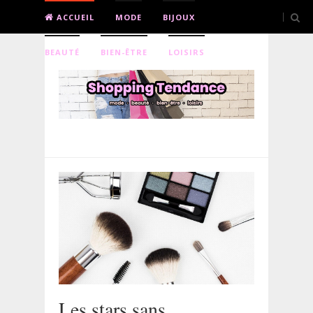
ACCUEIL
MODE
BIJOUX
BEAUTÉ
BIEN-ÊTRE
LOISIRS
Les stars sans