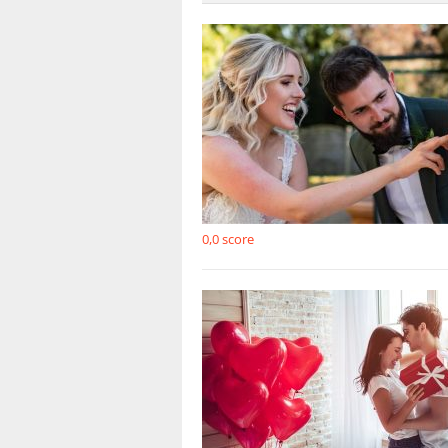
0,0
score