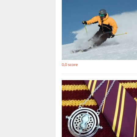
0,0
score