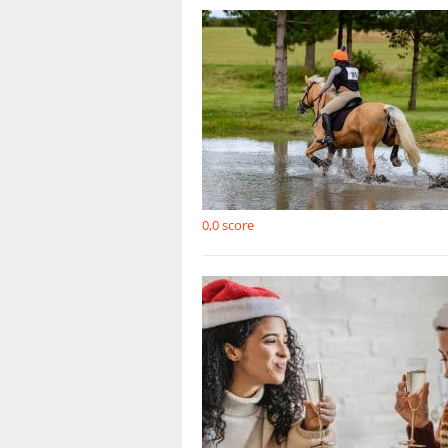
0,0
score